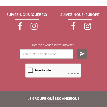
SUIVEZ-NOUS (QUÉBEC)
SUIVEZ-NOUS (EUROPE)
Inscrivez-vous à notre infolettre
send
LE GROUPE QUÉBEC AMÉRIQUE