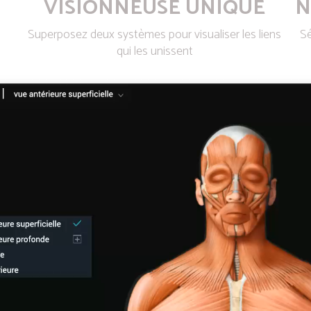
VISIONNEUSE UNIQUE
N
Superposez deux systèmes pour visualiser les liens
Sé
qui les unissent