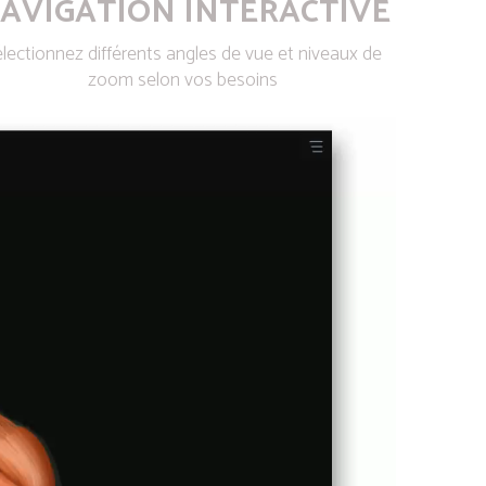
AVIGATION INTERACTIVE
lectionnez différents angles de vue et niveaux de
zoom selon vos besoins