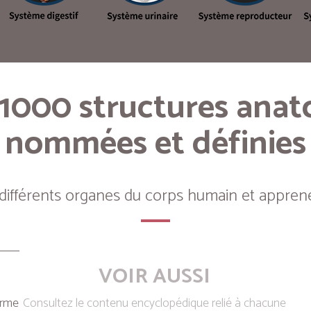
 1000 structures ana
nommées et définies
 différents organes du corps humain et apprene
VOIR AUSSI
erme
Consultez le contenu encyclopédique relié à chacune