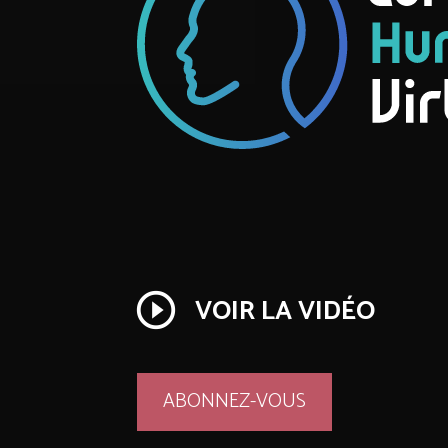
play_circle_outline
VOIR LA VIDÉO
ABONNEZ-VOUS