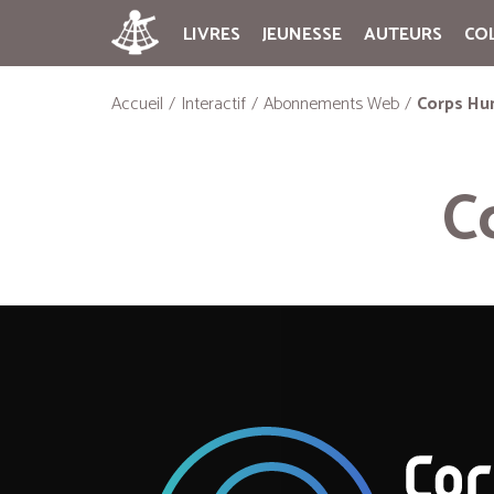
LIVRES
JEUNESSE
AUTEURS
CO
Accueil
Interactif
Abonnements Web
Corps Hu
C