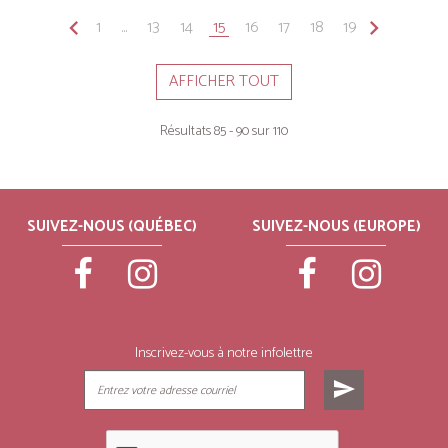
keyboard_arrow_left
1
...
13
14
15
16
17
18
19
keyboard_arrow_right
AFFICHER TOUT
Résultats 85 - 90 sur 110
SUIVEZ-NOUS (QUÉBEC)
SUIVEZ-NOUS (EUROPE)
Inscrivez-vous à notre infolettre
send