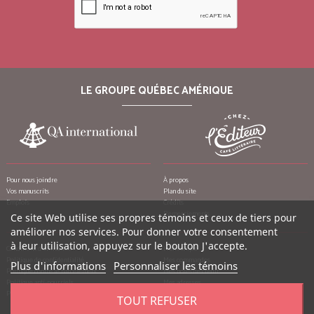
LE GROUPE QUÉBEC AMÉRIQUE
Pour nous joindre
À propos
Vos manuscrits
Plan du site
Emplois
Crédits
Remerciements
Ce site Web utilise ses propres témoins et ceux de tiers pour
améliorer nos services. Pour donner votre consentement
à leur utilisation, appuyez sur le bouton J'accepte.
Conditions d’utilisation
Mon compte
Politique de confidentialité
Mes commandes
Plus d'informations
Personnaliser les témoins
Politique contre le harcèlement
Mes notes de crédit
Politique anti-pourriels
Mes adresses
Politique de retour
Mes informations personnelles
TOUT REFUSER
Mes bons de réduction