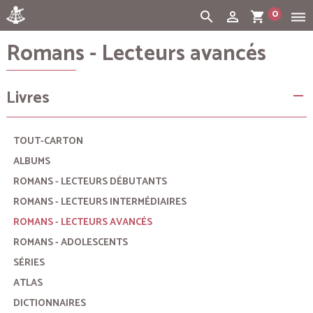
0
search
person_outline
shopping_cart
dehaze
Romans - Lecteurs avancés
Cart:
(vide)
Livres
remove
TOUT-CARTON
ALBUMS
ROMANS - LECTEURS DÉBUTANTS
ROMANS - LECTEURS INTERMÉDIAIRES
ROMANS - LECTEURS AVANCÉS
ROMANS - ADOLESCENTS
SÉRIES
ATLAS
DICTIONNAIRES