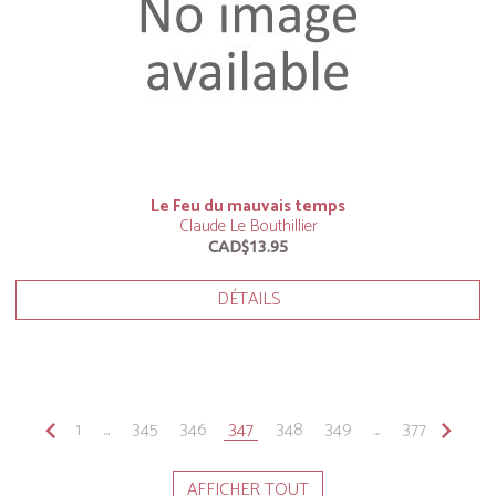
Le Feu du mauvais temps
Claude Le Bouthillier
CAD$13.95
DÉTAILS
keyboard_arrow_left
1
...
345
346
347
348
349
...
377
keyboard_arrow_right
AFFICHER TOUT