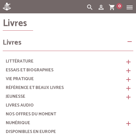
0
search
person_outline
shopping_cart
dehaze
Livres
Cart:
(vide)
Livres
remove
LITTÉRATURE
remove
ESSAIS ET BIOGRAPHIES
remove
VIE PRATIQUE
remove
RÉFÉRENCE ET BEAUX LIVRES
remove
JEUNESSE
remove
LIVRES AUDIO
NOS OFFRES DU MOMENT
NUMÉRIQUE
remove
DISPONIBLES EN EUROPE