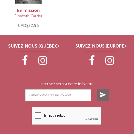
En mission
Élisabeth Carrier
CAD$32.95
SUIVEZ-NOUS (QUÉBEC)
SUIVEZ-NOUS (EUROPE)
Inscrivez-vous à notre infolettre
send