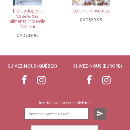
L’Encyclopédie
Lunchs réinventés
visuelle des
CAD$29.95
aliments (nouvelle
édition)
CAD$39.95
SUIVEZ-NOUS (QUÉBEC)
SUIVEZ-NOUS (EUROPE)
Inscrivez-vous à notre infolettre
send