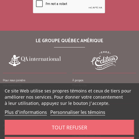
LE GROUPE QUÉBEC AMÉRIQUE
Pour nous joindre
À propos
Vos manuscrits
Plan du site
Emplois
Ce site Web utilise ses propres témoins et ceux de tiers pour
Crédits
Remerciements
améliorer nos services. Pour donner votre consentement
à leur utilisation, appuyez sur le bouton J'accepte.
Conditions d’utilisation
Mon compte
Plus d'informations
Personnaliser les témoins
Politique de confidentialité
Mes commandes
Politique contre le harcèlement
Mes notes de crédit
Politique anti-pourriels
Mes adresses
TOUT REFUSER
Politique de retour
Mes informations personnelles
Mes bons de réduction