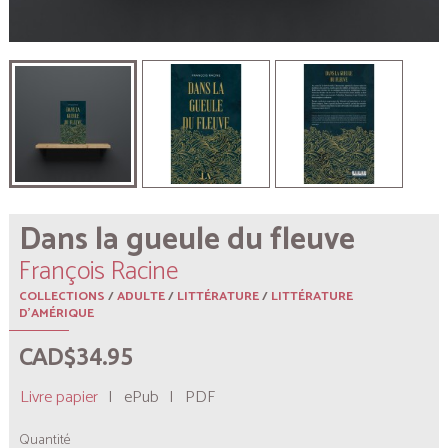
Dans la gueule du fleuve
François Racine
COLLECTIONS
/
ADULTE
/
LITTÉRATURE
/
LITTÉRATURE
D'AMÉRIQUE
CAD$34.95
Livre papier
|
ePub
|
PDF
Quantité