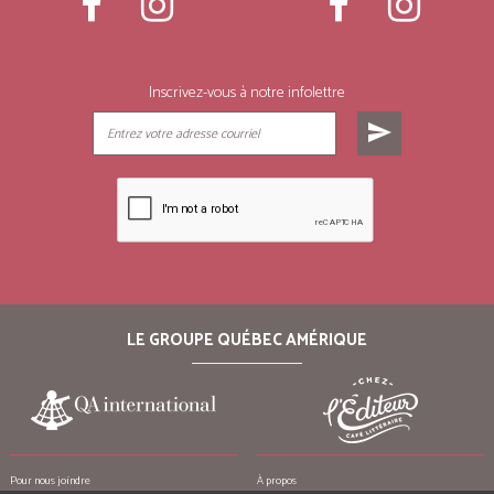
Inscrivez-vous à notre infolettre
send
LE GROUPE QUÉBEC AMÉRIQUE
Pour nous joindre
À propos